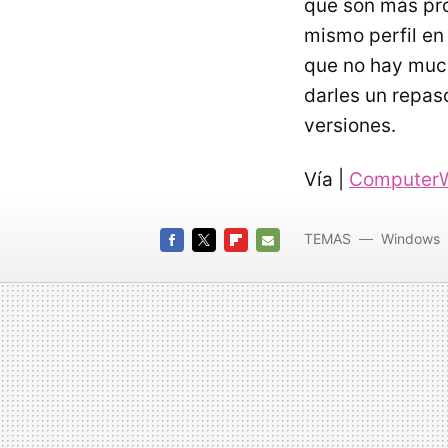
que son más pro
mismo perfil en
que no hay much
darles un repas
versiones.
Vía |
ComputerW
TEMAS
Windows
FACEBOOK
TWITTER
FLIPBOARD
E-
MAIL