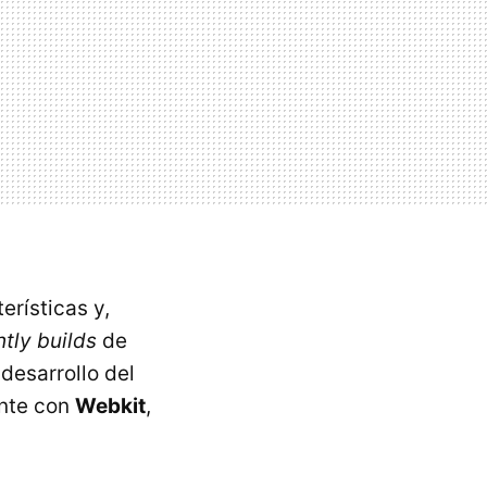
erísticas y,
htly builds
de
desarrollo del
nte con
Webkit
,