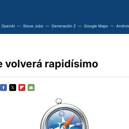
OpenAI
Steve Jobs
Generación Z
Google Maps
Androi
e volverá rapidísimo
FACEBOOK
TWITTER
FLIPBOARD
E-
MAIL