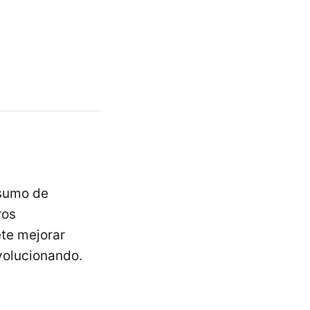
nsumo de
ros
te mejorar
volucionando.