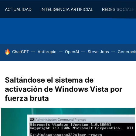
ACTUALIDAD
INTELIGENCIA ARTIFICIAL
REDES SOCIALE
HOY SE HABLA DE
ChatGPT
Anthropic
OpenAI
Steve Jobs
Generaci
Saltándose el sistema de
activación de Windows Vista por
fuerza bruta