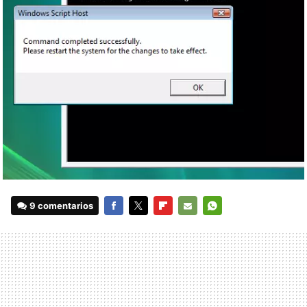
9 comentarios
FACEBOOK
TWITTER
FLIPBOARD
E-
WHATSAPP
MAIL