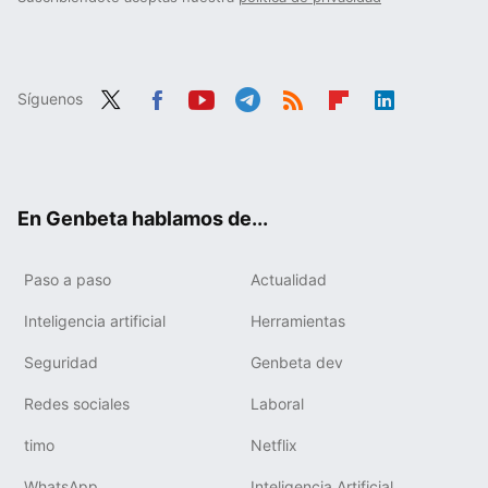
Síguenos
Twit
Fac
You
Tele
RSS
Flip
Link
ter
ebo
tub
gra
boa
edIn
ok
e
m
rd
En Genbeta hablamos de...
Paso a paso
Actualidad
Inteligencia artificial
Herramientas
Seguridad
Genbeta dev
Redes sociales
Laboral
timo
Netflix
WhatsApp
Inteligencia Artificial