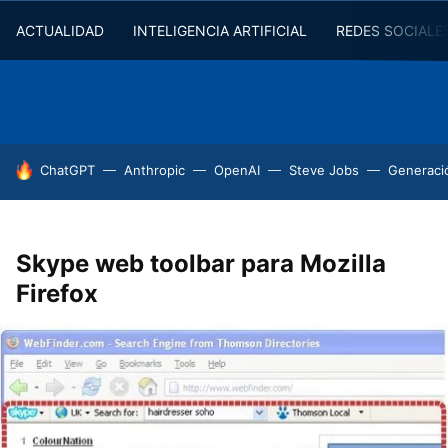
ACTUALIDAD
INTELIGENCIA ARTIFICIAL
REDES SOCIALE
HOY SE HABLA DE
ChatGPT
Anthropic
OpenAI
Steve Jobs
Generaci
Skype web toolbar para Mozilla
Firefox