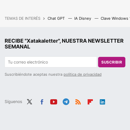
TEMAS DE INTERÉS
Chat GPT
IA Disney
Clave Windows
RECIBE "Xatakaletter", NUESTRA NEWSLETTER
SEMANAL
SUSCRIBIR
Suscribiéndote aceptas nuestra
política de privacidad
Síguenos
Twit
Fac
You
Tele
RSS
Flip
Link
ter
ebo
tub
gra
boa
edIn
ok
e
m
rd