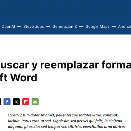
OpenAI
Steve Jobs
Generación Z
Google Maps
Androi
Buscar y reemplazar forma
ft Word
FACEBOOK
TWITTER
FLIPBOARD
E-
MAIL