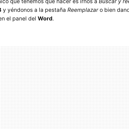
 único que tenemos que hacer es irnos a
Buscar y r
B
y yéndonos a la pestaña
Reemplazar
o bien dan
n el panel del
Word
.