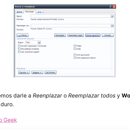
emos darle a
Reenplazar
o
Reemplazar todos
y
Wo
 duro.
o Geek