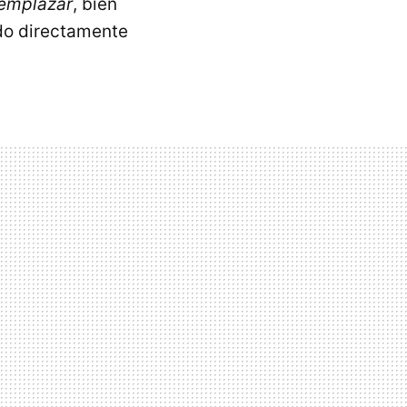
eemplazar
, bien
do directamente