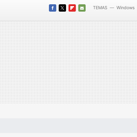
TEMAS
Windows
FACEBOOK
TWITTER
FLIPBOARD
E-
MAIL