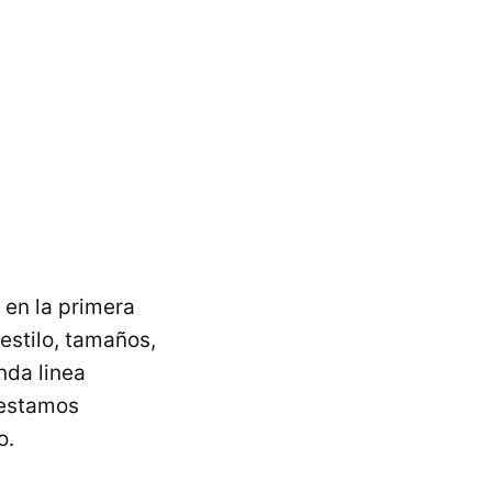
 en la primera
estilo, tamaños,
nda linea
 estamos
o.