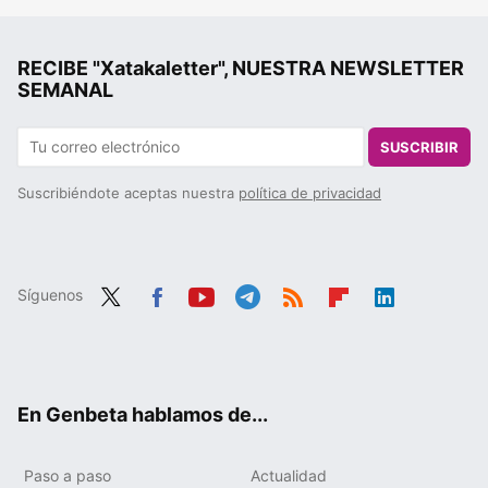
RECIBE "Xatakaletter", NUESTRA NEWSLETTER
SEMANAL
SUSCRIBIR
Suscribiéndote aceptas nuestra
política de privacidad
Síguenos
Twit
Fac
You
Tele
RSS
Flip
Link
ter
ebo
tub
gra
boa
edIn
ok
e
m
rd
En Genbeta hablamos de...
Paso a paso
Actualidad