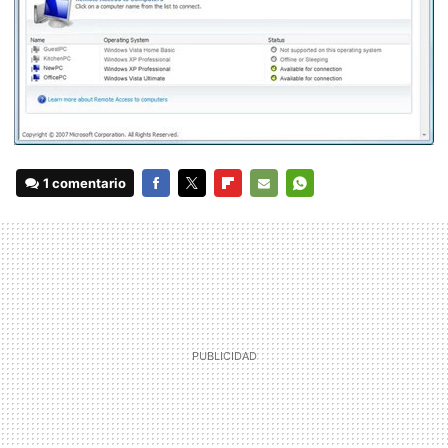
1 comentario
FACEBOOK
TWITTER
FLIPBOARD
E-
WHATSAPP
MAIL