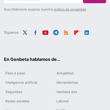
Suscribiéndote aceptas nuestra
política de privacidad
Síguenos
Twit
Fac
You
Tele
RSS
Flip
Link
ter
ebo
tub
gra
boa
edIn
ok
e
m
rd
En Genbeta hablamos de...
Paso a paso
Actualidad
Inteligencia artificial
Herramientas
Seguridad
Genbeta dev
Redes sociales
Laboral