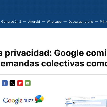
Generación Z
Android
Whatsapp
Descargar gratis
Prim
la privacidad: Google com
 demandas colectivas com
FACEBOOK
TWITTER
FLIPBOARD
E-
MAIL