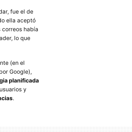
ar, fue el de
do ella aceptó
s correos había
der, lo que
nte (en el
 por Google),
gia planificada
 usuarios y
ncias
.