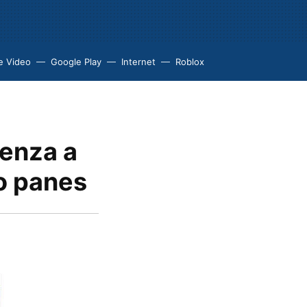
e Video
Google Play
Internet
Roblox
ienza a
o panes