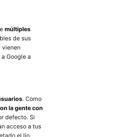
de
múltiples
bles de sus
y vienen
 a Google a
usuarios
. Como
on la gente con
or defecto. Si
n acceso a tus
tado el lío.