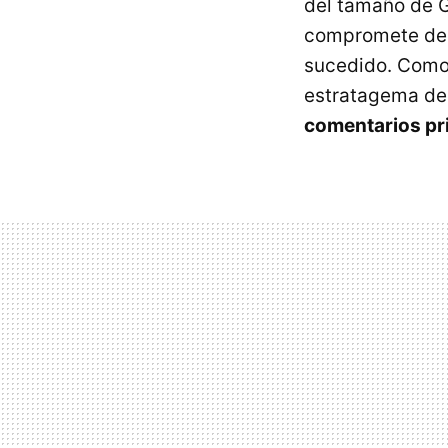
del tamaño de G
compromete de m
sucedido. Como
estratagema de
comentarios pr