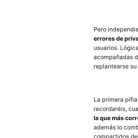
Pero independi
errores de priv
usuarios. Lógi
acompañadas de
replantearse su
La primera pifi
recordaréis, cu
la que más cor
además lo comb
compartidos de R