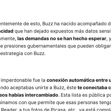
entemente de esto, Buzz ha nacido acompañado 
acidad
que han dejado expuestos más datos sensi
camente,
las demandas no se han hecho esperar
, 
 presiones gubernamentales que pueden obligar
 estrategia con Buzz.
a imperdonable fue la
conexión automática entre 
ando aceptabas unirte a Buzz, éste
te conectaba c
reos habías intercambiado
. Esta lista es pública p
inamos con que permite que esas personas tenga
eader, a tus fotos de Picasa, etc., ya está comple