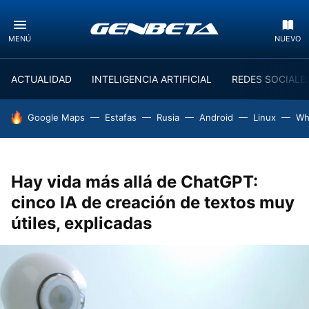
MENÚ
NUEVO
ACTUALIDAD
INTELIGENCIA ARTIFICIAL
REDES SOCIALE
HOY SE HABLA DE
Google Maps
Estafas
Rusia
Android
Linux
Wh
Hay vida más allá de ChatGPT:
cinco IA de creación de textos muy
útiles, explicadas