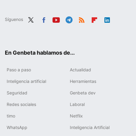
Síguenos
Twit
Fac
You
Tele
RSS
Flip
Link
ter
ebo
tub
gra
boa
edIn
ok
e
m
rd
En Genbeta hablamos de...
Paso a paso
Actualidad
Inteligencia artificial
Herramientas
Seguridad
Genbeta dev
Redes sociales
Laboral
timo
Netflix
WhatsApp
Inteligencia Artificial