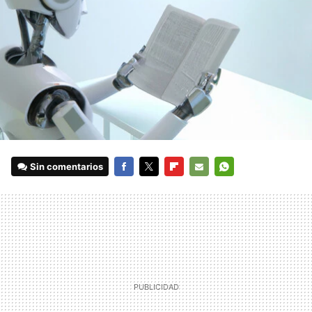
Sin comentarios
FACEBOOK
TWITTER
FLIPBOARD
E-
WHATSAPP
MAIL