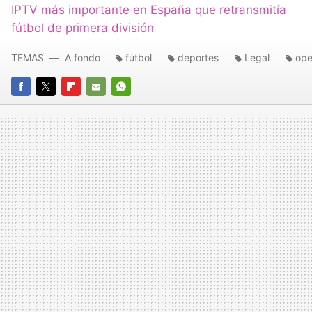
IPTV más importante en España que retransmitía
fútbol de primera división
TEMAS
A fondo
fútbol
deportes
Legal
ope
FACEBOOK
TWITTER
FLIPBOARD
E-
WHATSAPP
MAIL