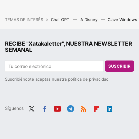
TEMAS DE INTERÉS
Chat GPT
IA Disney
Clave Windows
RECIBE "Xatakaletter", NUESTRA NEWSLETTER
SEMANAL
SUSCRIBIR
Suscribiéndote aceptas nuestra
política de privacidad
Síguenos
Twit
Fac
You
Tele
RSS
Flip
Link
ter
ebo
tub
gra
boa
edIn
ok
e
m
rd