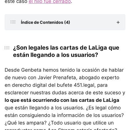
este caso
el hilo fue cerrado
.
Índice de Contenidos (4)
¿Son legales las cartas de LaLiga que están llegando
a los usuarios?
¿Son legales las cartas de LaLiga que
están llegando a los usuarios?
¿Todo usuario que utilice aplicaciones p2p queda
afectado?
Desde Genbeta hemos tenido la ocasión de hablar
¿Y qué pasa con el uso de Ace Stream?
de nuevo con Javier Prenafeta, abogado experto
Un juez ya se ha opuesto a que LaLiga proceda de
en derecho digital del bufete 451.legal, para
esta manera
esclarecer nuestras dudas acerca de este suceso y
lo que está ocurriendo con las cartas de LaLiga
que están llegando a los usuarios. ¿Es legal cómo
están consiguiendo la información de los usuarios?
¿Qué les ampara? ¿Todo usuario que utilice un