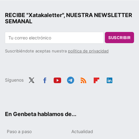
RECIBE "Xatakaletter", NUESTRA NEWSLETTER
SEMANAL
SUSCRIBIR
Suscribiéndote aceptas nuestra
política de privacidad
Síguenos
Twit
Fac
You
Tele
RSS
Flip
Link
ter
ebo
tub
gra
boa
edIn
ok
e
m
rd
En Genbeta hablamos de...
Paso a paso
Actualidad