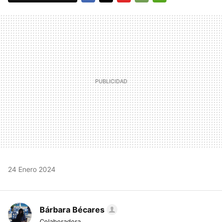
FACEBOOK
TWITTER
FLIPBOARD
E-
WHATSAPP
MAIL
24 Enero 2024
Bárbara Bécares
Colaboradora