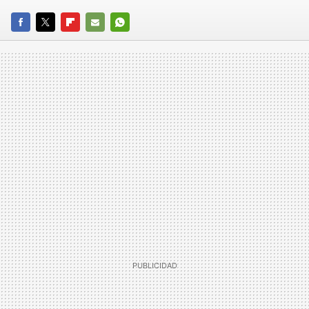
FACEBOOK
TWITTER
FLIPBOARD
E-
WHATSAPP
MAIL