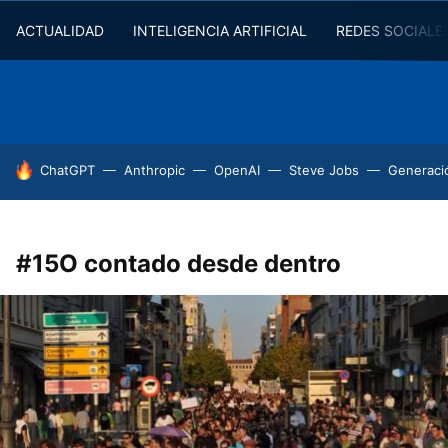
ACTUALIDAD
INTELIGENCIA ARTIFICIAL
REDES SOCIALE
HOY SE HABLA DE
ChatGPT
Anthropic
OpenAI
Steve Jobs
Generaci
#15O contado desde dentro