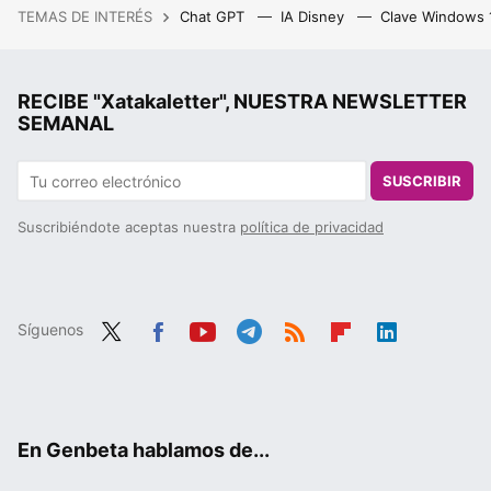
TEMAS DE INTERÉS
Chat GPT
IA Disney
Clave Windows
RECIBE "Xatakaletter", NUESTRA NEWSLETTER
SEMANAL
SUSCRIBIR
Suscribiéndote aceptas nuestra
política de privacidad
Síguenos
Twit
Fac
You
Tele
RSS
Flip
Link
ter
ebo
tub
gra
boa
edIn
ok
e
m
rd
En Genbeta hablamos de...