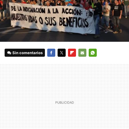
Sin comentarios
FACEBOOK
TWITTER
FLIPBOARD
E-
WHATSAPP
MAIL