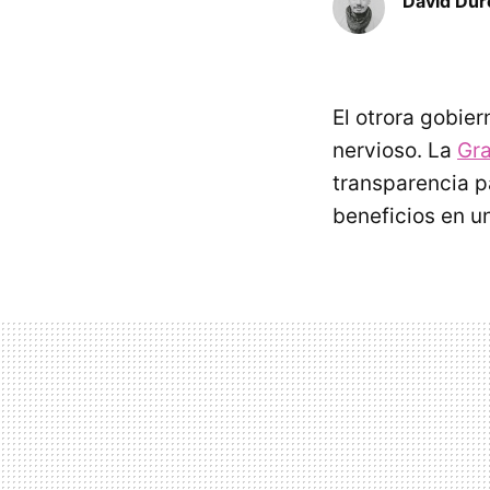
David Dur
El otrora gobie
nervioso. La
Gra
transparencia p
beneficios en un