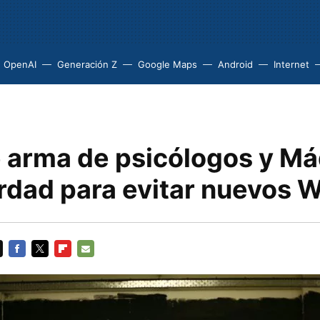
OpenAI
Generación Z
Google Maps
Android
Internet
 arma de psicólogos y M
rdad para evitar nuevos W
FACEBOOK
TWITTER
FLIPBOARD
E-
MAIL