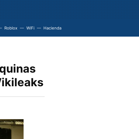
Roblox
WiFi
Hacienda
áquinas
ikileaks