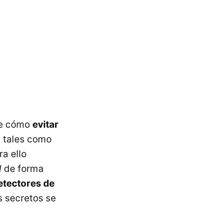
re cómo
evitar
s tales como
ra ello
d
de forma
etectores de
 secretos se