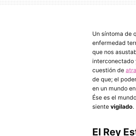
Un síntoma de q
enfermedad term
que nos asustab
interconectado 
cuestión de
atr
de que; el poder
en un mundo en
Ése es el mundo
siente
vigilado
.
El Rey E