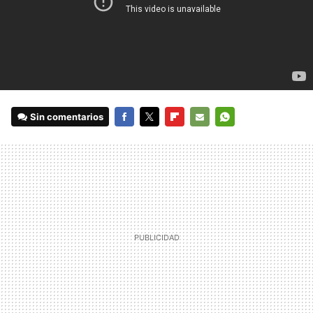
Sin comentarios
FACEBOOK
TWITTER
FLIPBOARD
E-
WHATSAPP
MAIL