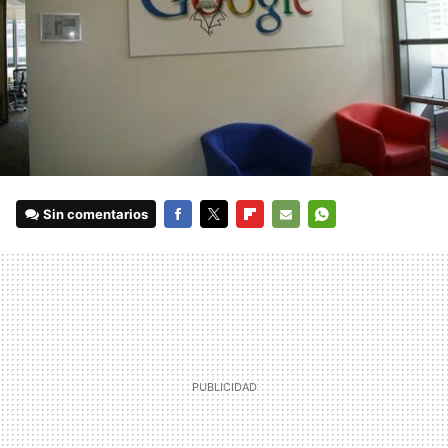
Sin comentarios
FACEBOOK
TWITTER
FLIPBOARD
E-
WHATSAPP
MAIL