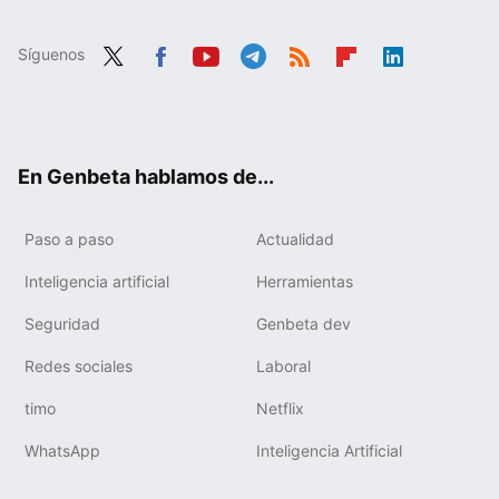
Síguenos
Twit
Fac
You
Tele
RSS
Flip
Link
ter
ebo
tub
gra
boa
edIn
ok
e
m
rd
En Genbeta hablamos de...
Paso a paso
Actualidad
Inteligencia artificial
Herramientas
Seguridad
Genbeta dev
Redes sociales
Laboral
timo
Netflix
WhatsApp
Inteligencia Artificial