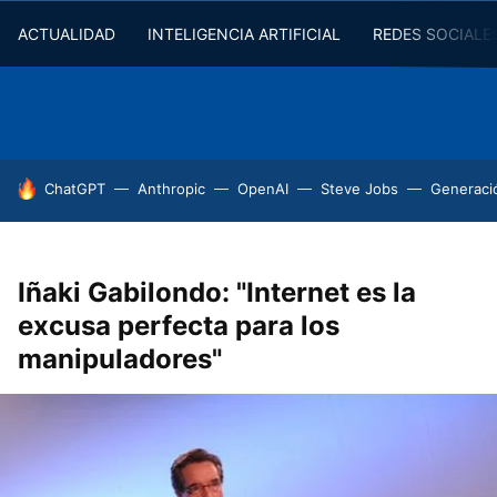
ACTUALIDAD
INTELIGENCIA ARTIFICIAL
REDES SOCIALE
HOY SE HABLA DE
ChatGPT
Anthropic
OpenAI
Steve Jobs
Generaci
Iñaki Gabilondo: "Internet es la
excusa perfecta para los
manipuladores"