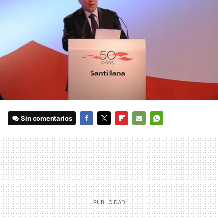
Sin comentarios
FACEBOOK
TWITTER
FLIPBOARD
E-
WHATSAPP
MAIL