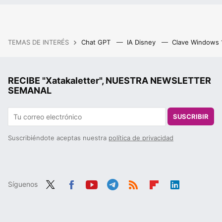
TEMAS DE INTERÉS
Chat GPT
IA Disney
Clave Windows
RECIBE "Xatakaletter", NUESTRA NEWSLETTER
SEMANAL
SUSCRIBIR
Suscribiéndote aceptas nuestra
política de privacidad
Síguenos
Twit
Fac
You
Tele
RSS
Flip
Link
ter
ebo
tub
gra
boa
edIn