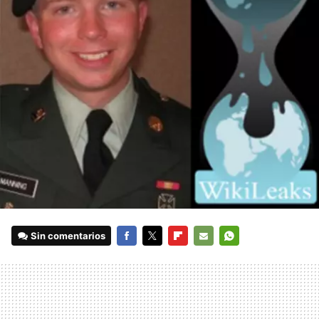
Sin comentarios
FACEBOOK
TWITTER
FLIPBOARD
E-
WHATSAPP
MAIL