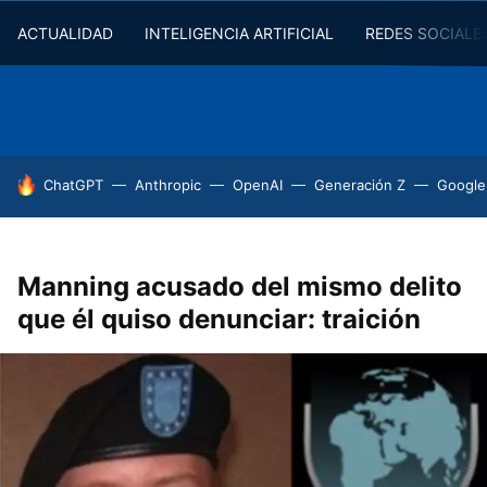
ACTUALIDAD
INTELIGENCIA ARTIFICIAL
REDES SOCIALE
HOY SE HABLA DE
ChatGPT
Anthropic
OpenAI
Generación Z
Google
Manning acusado del mismo delito
que él quiso denunciar: traición