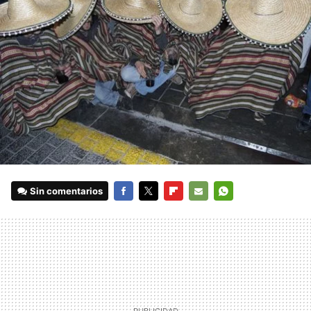
Sin comentarios
FACEBOOK
TWITTER
FLIPBOARD
E-
WHATSAPP
MAIL