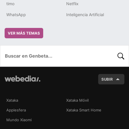
timo
Netflix
WhatsApp
Inteligencia Artificial
VER MÁS TEMAS
BUSC
SUBIR
Xataka
Xataka Móvil
Applesfera
Xataka Smart Home
Mundo Xiaomi