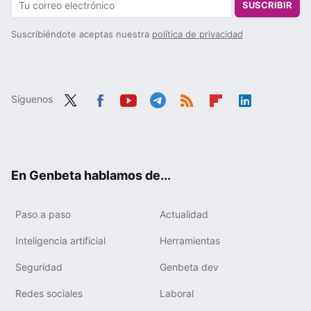
SUSCRIBIR
Suscribiéndote aceptas nuestra
política de privacidad
Síguenos
Twit
Fac
You
Tele
RSS
Flip
Link
ter
ebo
tub
gra
boa
edIn
ok
e
m
rd
En Genbeta hablamos de...
Paso a paso
Actualidad
Inteligencia artificial
Herramientas
Seguridad
Genbeta dev
Redes sociales
Laboral