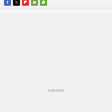
FACEBOOK
TWITTER
FLIPBOARD
E-
WHATSAPP
MAIL