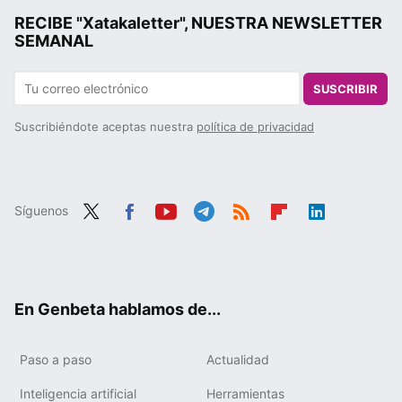
RECIBE "Xatakaletter", NUESTRA NEWSLETTER
SEMANAL
SUSCRIBIR
Suscribiéndote aceptas nuestra
política de privacidad
Síguenos
Twit
Fac
You
Tele
RSS
Flip
Link
ter
ebo
tub
gra
boa
edIn
ok
e
m
rd
En Genbeta hablamos de...
Paso a paso
Actualidad
Inteligencia artificial
Herramientas