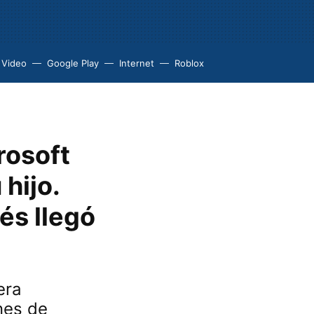
 Video
Google Play
Internet
Roblox
rosoft
 hijo.
és llegó
era
nes de