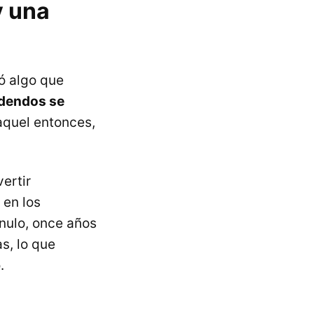
y una
ó algo que
idendos se
 aquel entonces,
ertir
 en los
nulo, once años
s, lo que
.