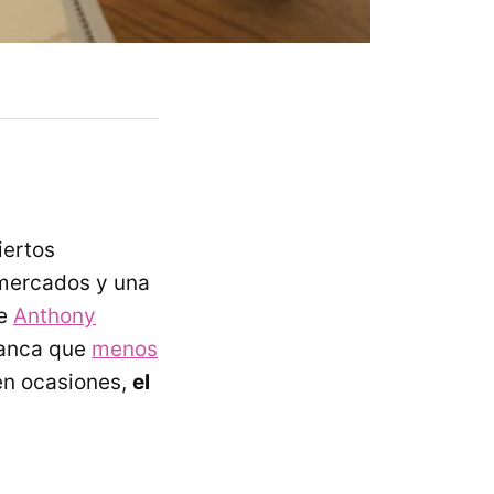
iertos
 mercados y una
de
Anthony
lanca que
menos
en ocasiones,
el