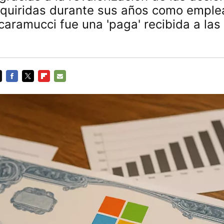
dquiridas durante sus años como emplea
Scaramucci fue una 'paga' recibida a las
FACEBOOK
TWITTER
FLIPBOARD
E-
MAIL