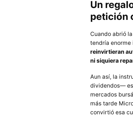
Un regal
petición 
Cuando abrió la
tendría enorme
reinvirtieran 
ni siquiera rep
Aun así, la ins
dividendos— es u
mercados bursát
más tarde Micro
convirtió esa c