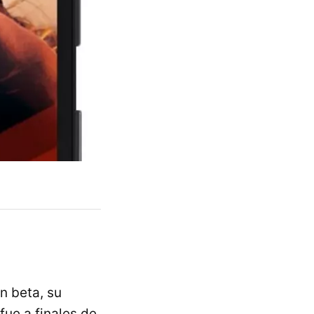
n beta, su
fue a finales de