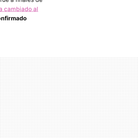
a cambiado al
onfirmado