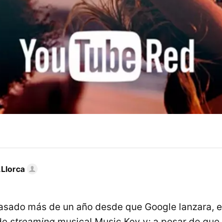
Llorca
sado más de un año desde que Google lanzara, e
 de
streaming
musical Music Key y; a pesar de que 