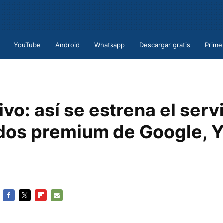
YouTube
Android
Whatsapp
Descargar gratis
Prime
vivo: así se estrena el serv
dos premium de Google, 
FACEBOOK
TWITTER
FLIPBOARD
E-
MAIL