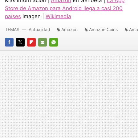
Más información |
Amazon
En Genbeta |
La App
Store de Amazon para Android llega a casi 200
países
Imagen |
Wikimedia
TEMAS
Actualidad
Amazon
Amazon Coins
Ama
FACEBOOK
TWITTER
FLIPBOARD
E-
WHATSAPP
MAIL