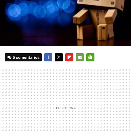
5 comentarios
FACEBOOK
TWITTER
FLIPBOARD
E-
WHATSAPP
MAIL