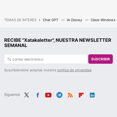
TEMAS DE INTERÉS
Chat GPT
IA Disney
Clave Windows
RECIBE "Xatakaletter", NUESTRA NEWSLETTER
SEMANAL
SUSCRIBIR
Suscribiéndote aceptas nuestra
política de privacidad
Síguenos
Twit
Fac
You
Tele
RSS
Flip
Link
ter
ebo
tub
gra
boa
edIn