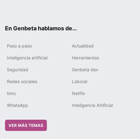
Twit
Fac
You
Tele
RSS
Flip
Link
ter
ebo
tub
gra
boa
edIn
ok
e
m
rd
En Genbeta hablamos de...
Paso a paso
Actualidad
Inteligencia artificial
Herramientas
Seguridad
Genbeta dev
Redes sociales
Laboral
timo
Netflix
WhatsApp
Inteligencia Artificial
VER MÁS TEMAS