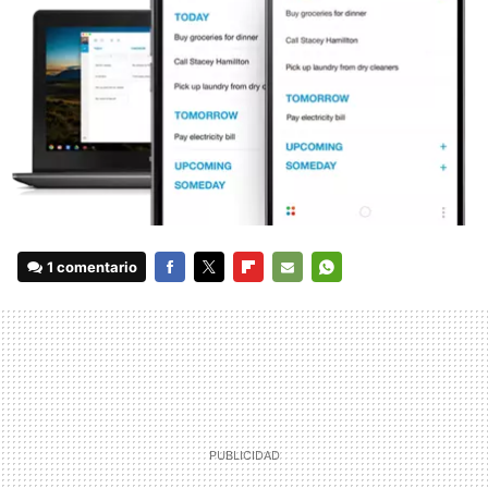
1 comentario
FACEBOOK
TWITTER
FLIPBOARD
E-
WHATSAPP
MAIL