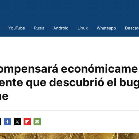
YouTube
Rusia
Android
Linux
Whatsapp
Descarg
ompensará económicamen
ente que descubrió el bu
me
FACEBOOK
TWITTER
FLIPBOARD
E-
MAIL