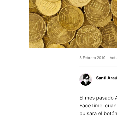
8 Febrero 2019
Actu
Santi Araú
El mes pasado A
FaceTime: cuand
pulsara el botó