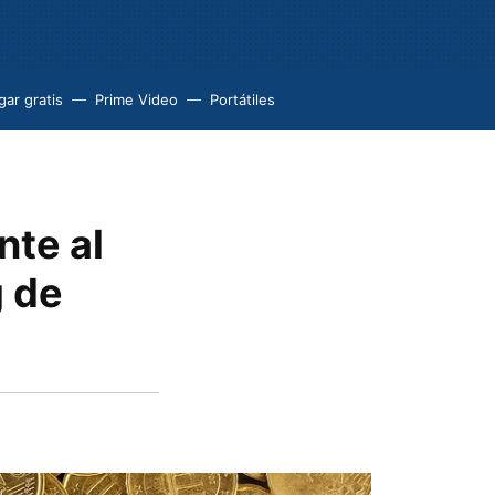
ar gratis
Prime Video
Portátiles
te al
g de