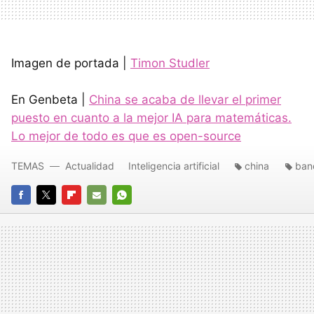
Imagen de portada |
Timon Studler
En Genbeta |
China se acaba de llevar el primer
puesto en cuanto a la mejor IA para matemáticas.
Lo mejor de todo es que es open-source
TEMAS
Actualidad
Inteligencia artificial
china
ban
FACEBOOK
TWITTER
FLIPBOARD
E-
WHATSAPP
MAIL