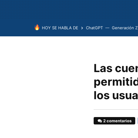
HOY SE HABLA DE
ChatGPT
Generación Z
Las cue
permiti
los usu
2 comentarios