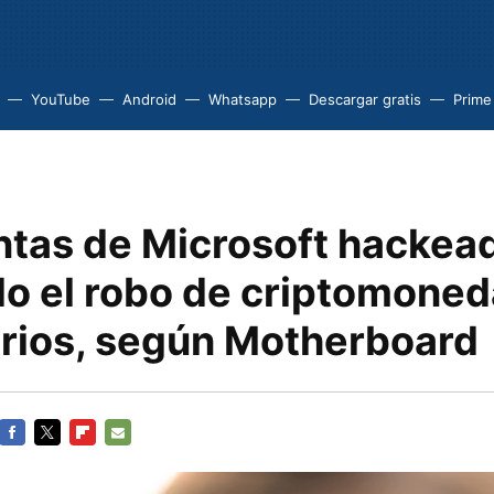
YouTube
Android
Whatsapp
Descargar gratis
Prime
ntas de Microsoft hackea
do el robo de criptomoned
arios, según Motherboard
FACEBOOK
TWITTER
FLIPBOARD
E-
MAIL