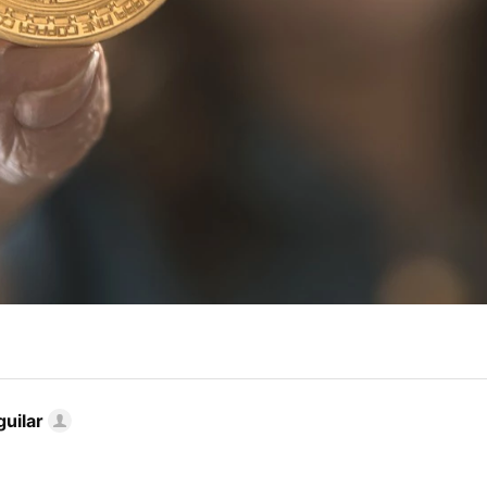
uilar