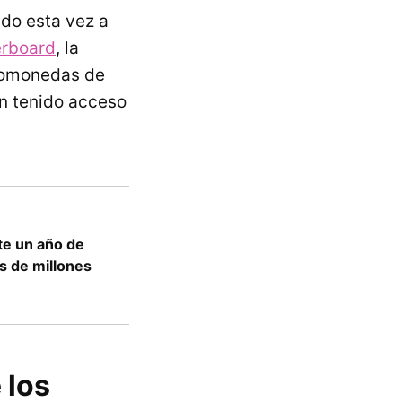
ndo esta vez a
rboard
, la
ptomonedas de
an tenido acceso
e un año de
os de millones
 los