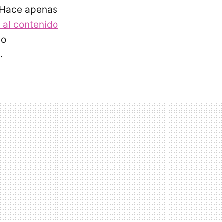
 Hace apenas
 al contenido
do
.