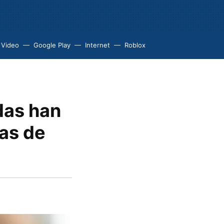
 Video
Google Play
Internet
Roblox
das han
as de