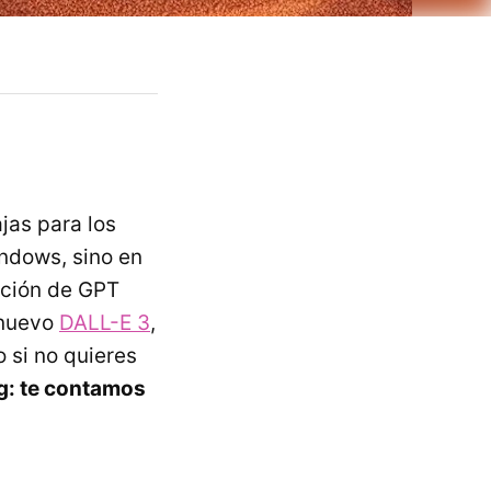
jas para los
indows, sino en
pción de GPT
 nuevo
DALL-E 3
,
o si no quieres
ng: te contamos