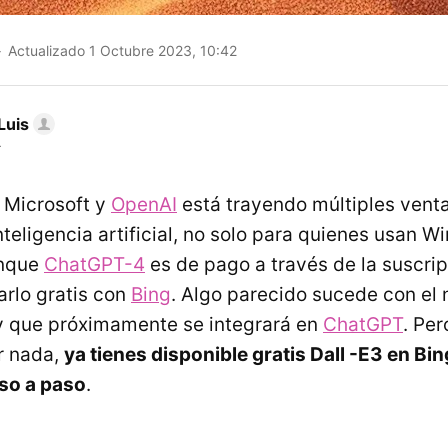
Actualizado 1 Octubre 2023, 10:42
Luis
r
e Microsoft y
OpenAI
está trayendo múltiples venta
teligencia artificial, no solo para quienes usan W
unque
ChatGPT-4
es de pago a través de la suscri
arlo gratis con
Bing
. Algo parecido sucede con el
y que próximamente se integrará en
ChatGPT
. Per
r nada,
ya tienes disponible gratis Dall -E3 en Bi
so a paso
.