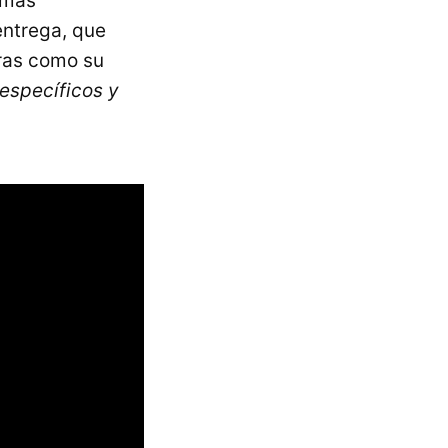
 más
entrega, que
oras como su
específicos y