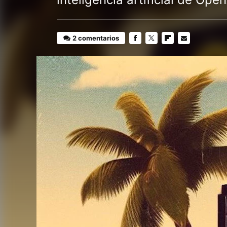
2 comentarios
FACEBOOK
TWITTER
FLIPBOARD
E-
MAIL