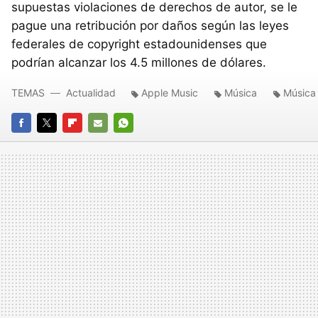
supuestas violaciones de derechos de autor, se le
pague una retribución por daños según las leyes
federales de copyright estadounidenses que
podrían alcanzar los 4.5 millones de dólares.
TEMAS
Actualidad
Apple Music
Música
Música
FACEBOOK
TWITTER
FLIPBOARD
E-
WHATSAPP
MAIL