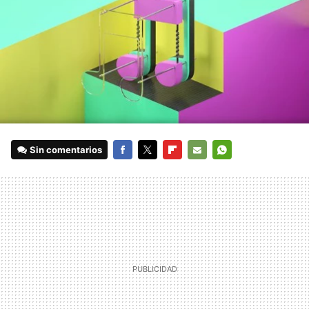
Sin comentarios
FACEBOOK
TWITTER
FLIPBOARD
E-
WHATSAPP
MAIL