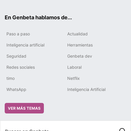
ter
ebo
tub
gra
boa
edIn
ok
e
m
rd
En Genbeta hablamos de...
Paso a paso
Actualidad
Inteligencia artificial
Herramientas
Seguridad
Genbeta dev
Redes sociales
Laboral
timo
Netflix
WhatsApp
Inteligencia Artificial
VER MÁS TEMAS