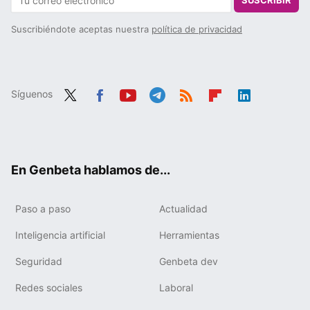
SUSCRIBIR
Suscribiéndote aceptas nuestra
política de privacidad
Síguenos
Twit
Fac
You
Tele
RSS
Flip
Link
ter
ebo
tub
gra
boa
edIn
ok
e
m
rd
En Genbeta hablamos de...
Paso a paso
Actualidad
Inteligencia artificial
Herramientas
Seguridad
Genbeta dev
Redes sociales
Laboral