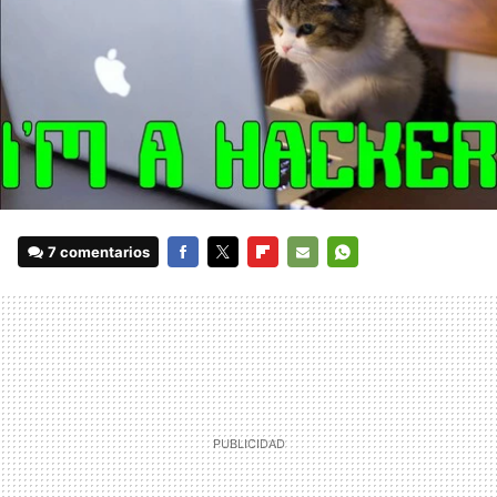
7 comentarios
FACEBOOK
TWITTER
FLIPBOARD
E-
WHATSAPP
MAIL