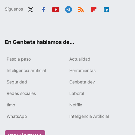
Síguenos
Twit
Fac
You
Tele
RSS
Flip
Link
ter
ebo
tub
gra
boa
edIn
ok
e
m
rd
En Genbeta hablamos de...
Paso a paso
Actualidad
Inteligencia artificial
Herramientas
Seguridad
Genbeta dev
Redes sociales
Laboral
timo
Netflix
WhatsApp
Inteligencia Artificial