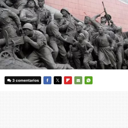
3 comentarios
FACEBOOK
TWITTER
FLIPBOARD
E-
WHATSAPP
MAIL