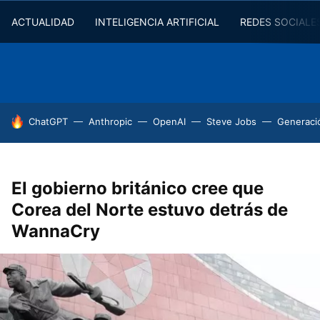
ACTUALIDAD
INTELIGENCIA ARTIFICIAL
REDES SOCIALE
HOY SE HABLA DE
ChatGPT
Anthropic
OpenAI
Steve Jobs
Generaci
El gobierno británico cree que
Corea del Norte estuvo detrás de
WannaCry