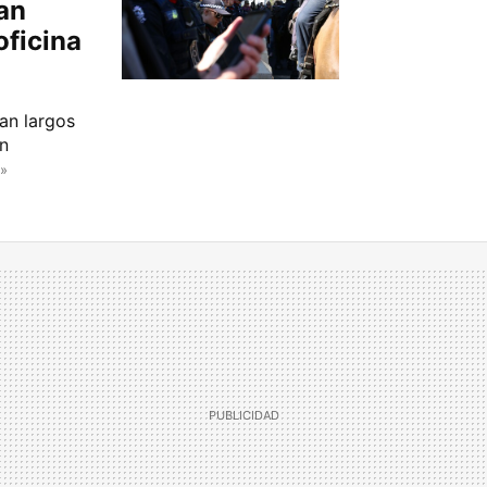
han
oficina
an largos
on
»