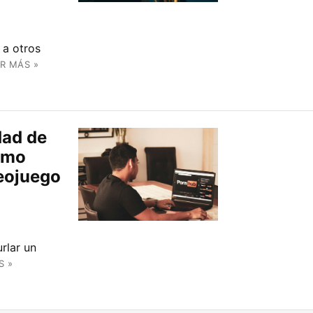
 a otros
R MÁS »
dad de
como
deojuego
rlar un
S »