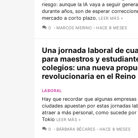
riesgo: aunque la IA vaya a seguir gener
durante años, son de esperar correccion
mercado a corto plazo.
LEER MÁS »
COMENTARIOS
0
MARCOS MERINO
HACE 8 MESES
Una jornada laboral de cua
para maestros y estudiante
colegios: una nueva propu
revolucionaria en el Reino
LABORAL
Hay que recordar que algunas empresas 
ciudades apuestan por estas jornadas la
atraer a más personal, como sucede por
Tokio
LEER MÁS »
COMENTARIOS
0
BÁRBARA BÉCARES
HACE 8 MESES