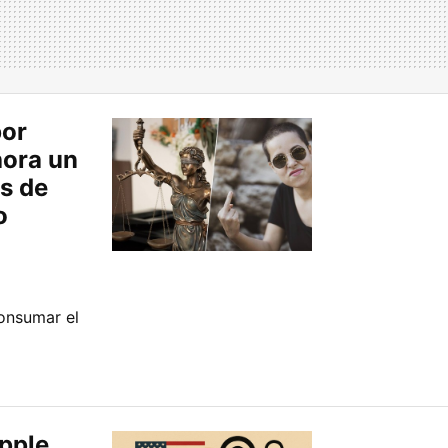
por
hora un
s de
o
consumar el
Apple