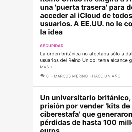
una 'puerta trasera' para d
acceder al iCloud de todos
usuarios. A EE.UU. no le c
la idea
SEGURIDAD
La orden británica no afectaba sólo a da
usuarios del Reino Unido: tenía alcance g
MÁS »
COMENTARIOS
0
MARCOS MERINO
HACE UN AÑO
Un universitario británico,
prisión por vender 'kits de
ciberestafa' que generaro
pérdidas de hasta 100 mil
euros