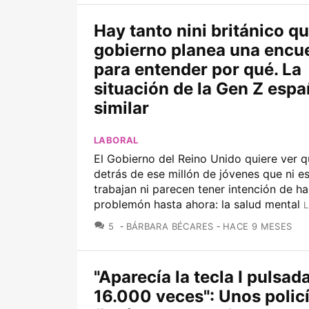
Hay tanto nini británico q
gobierno planea una encu
para entender por qué. La
situación de la Gen Z espa
similar
LABORAL
El Gobierno del Reino Unido quiere ver 
detrás de ese millón de jóvenes que ni es
trabajan ni parecen tener intención de ha
problemón hasta ahora: la salud mental
L
COMENTARIOS
5
BÁRBARA BÉCARES
HACE 9 MESES
"Aparecía la tecla I pulsa
16.000 veces": Unos polic