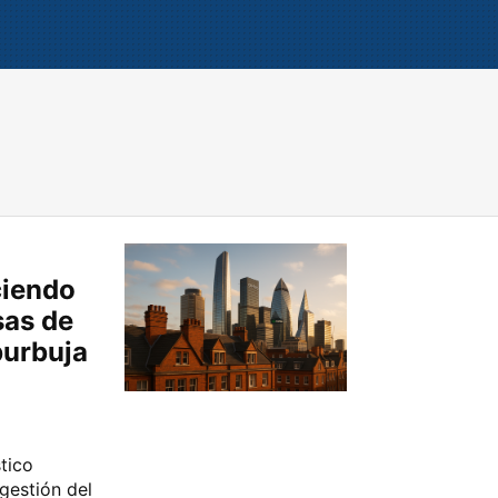
ciendo
sas de
burbuja
tico
gestión del