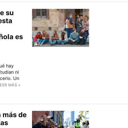
ue su
esta
ñola es
qué hay
tudian ni
cerlo. Un
EER MÁS »
da más de
ías