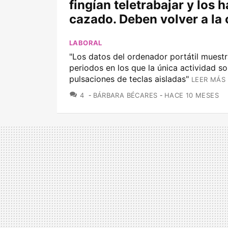
fingían teletrabajar y los 
cazado. Deben volver a la 
LABORAL
"Los datos del ordenador portátil muestr
periodos en los que la única actividad s
pulsaciones de teclas aisladas"
LEER MÁS 
COMENTARIOS
4
BÁRBARA BÉCARES
HACE 10 MESES