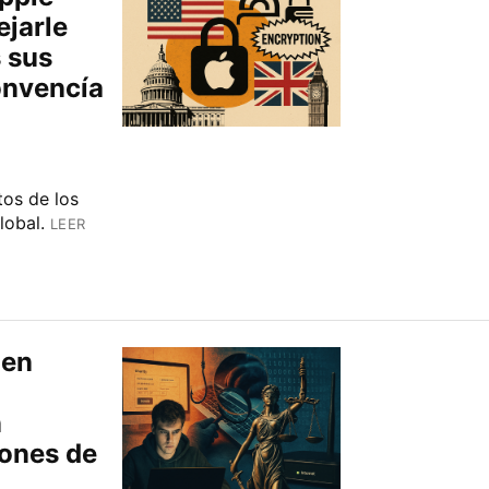
ejarle
 sus
onvencía
tos de los
lobal.
LEER
 en
n
lones de