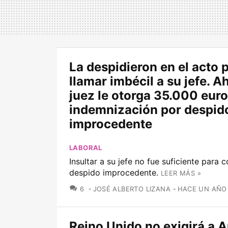
La despidieron en el acto 
llamar imbécil a su jefe. A
juez le otorga 35.000 euro
indemnización por despid
improcedente
LABORAL
Insultar a su jefe no fue suficiente para 
despido improcedente.
LEER MÁS »
COMENTARIOS
6
JOSÉ ALBERTO LIZANA
HACE UN AÑO
Reino Unido no exigirá a 