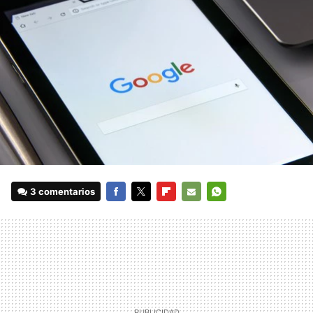
3 comentarios
FACEBOOK
TWITTER
FLIPBOARD
E-
WHATSAPP
MAIL