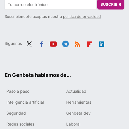
SUSCRIBIR
Suscribiéndote aceptas nuestra
política de privacidad
Síguenos
Twit
Fac
You
Tele
RSS
Flip
Link
ter
ebo
tub
gra
boa
edIn
ok
e
m
rd
En Genbeta hablamos de...
Paso a paso
Actualidad
Inteligencia artificial
Herramientas
Seguridad
Genbeta dev
Redes sociales
Laboral