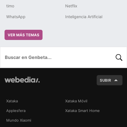
timo
Netflix
WhatsApp
Inteligencia Artificial
VER MÁS TEMAS
BUSC
SUBIR
Xataka
Xataka Móvil
Applesfera
Xataka Smart Home
Mundo Xiaomi