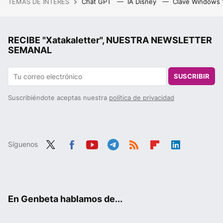
TEMAS DE INTERÉS
Chat GPT
IA Disney
Clave Windows
RECIBE "Xatakaletter", NUESTRA NEWSLETTER
SEMANAL
SUSCRIBIR
Suscribiéndote aceptas nuestra
política de privacidad
Síguenos
Twit
Fac
You
Tele
RSS
Flip
Link
ter
ebo
tub
gra
boa
edIn
ok
e
m
rd
En Genbeta hablamos de...