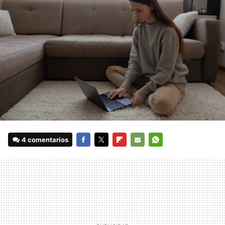
4 comentarios
FACEBOOK
TWITTER
FLIPBOARD
E-
WHATSAPP
MAIL