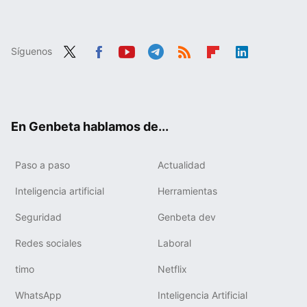
Síguenos
Twit
Fac
You
Tele
RSS
Flip
Link
ter
ebo
tub
gra
boa
edIn
ok
e
m
rd
En Genbeta hablamos de...
Paso a paso
Actualidad
Inteligencia artificial
Herramientas
Seguridad
Genbeta dev
Redes sociales
Laboral
timo
Netflix
WhatsApp
Inteligencia Artificial