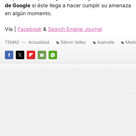
de Google
si éste llega a hacer cumplir su amenaza
en algún momento.
Vía |
Facebook
&
Search Engine Journal
TEMAS
Actualidad
Silicon Valley
Australia
Medio
FACEBOOK
TWITTER
FLIPBOARD
E-
WHATSAPP
MAIL