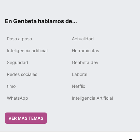
ter
ebo
tub
gra
boa
edIn
ok
e
m
rd
En Genbeta hablamos de...
Paso a paso
Actualidad
Inteligencia artificial
Herramientas
Seguridad
Genbeta dev
Redes sociales
Laboral
timo
Netflix
WhatsApp
Inteligencia Artificial
VER MÁS TEMAS