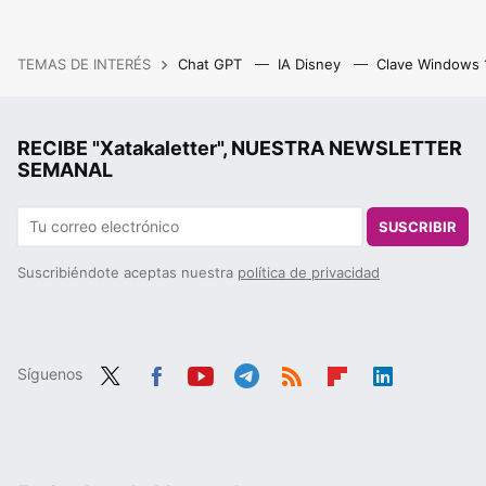
TEMAS DE INTERÉS
Chat GPT
IA Disney
Clave Windows
RECIBE "Xatakaletter", NUESTRA NEWSLETTER
SEMANAL
SUSCRIBIR
Suscribiéndote aceptas nuestra
política de privacidad
Síguenos
Twit
Fac
You
Tele
RSS
Flip
Link
ter
ebo
tub
gra
boa
edIn
ok
e
m
rd