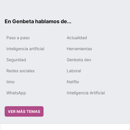
ter
ebo
tub
gra
boa
edIn
ok
e
m
rd
En Genbeta hablamos de...
Paso a paso
Actualidad
Inteligencia artificial
Herramientas
Seguridad
Genbeta dev
Redes sociales
Laboral
timo
Netflix
WhatsApp
Inteligencia Artificial
VER MÁS TEMAS