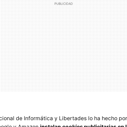
ional de Informática y Libertades lo ha hecho po
oogle y Amazon
instalan
cookies
publicitarias en 