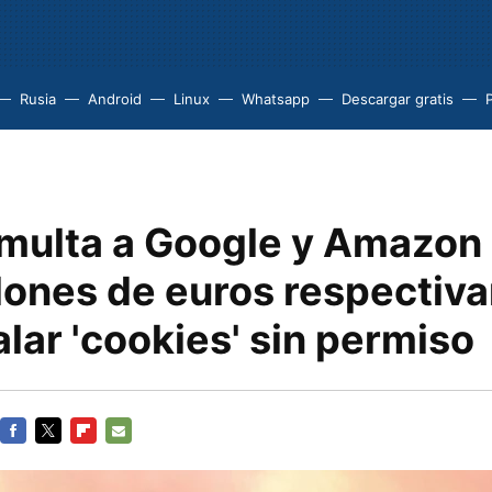
Rusia
Android
Linux
Whatsapp
Descargar gratis
P
 multa a Google y Amazon
llones de euros respectiv
alar 'cookies' sin permiso
FACEBOOK
TWITTER
FLIPBOARD
E-
MAIL