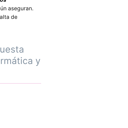
gún aseguran.
alta de
puesta
ormática y