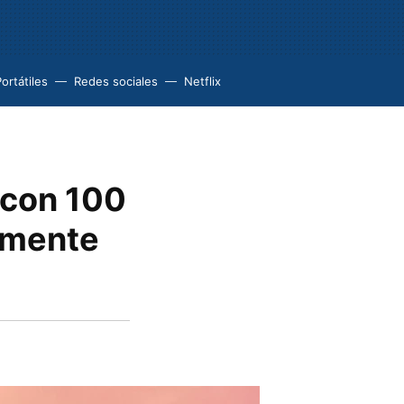
ortátiles
Redes sociales
Netflix
 con 100
amente