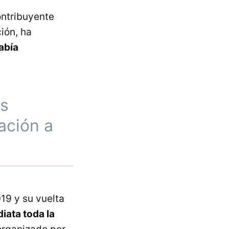
ontribuyente
ión, ha
abía
as
ación a
19 y su vuelta
iata toda la