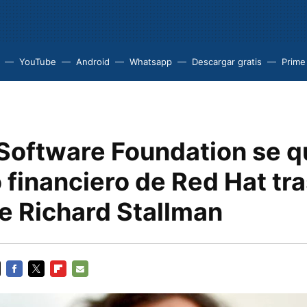
YouTube
Android
Whatsapp
Descargar gratis
Prime
 Software Foundation se q
 financiero de Red Hat tra
de Richard Stallman
FACEBOOK
TWITTER
FLIPBOARD
E-
MAIL