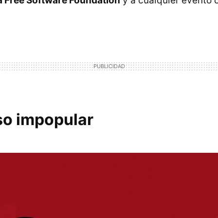
la Free Software Foundation
y a cualquier evento 
so impopular