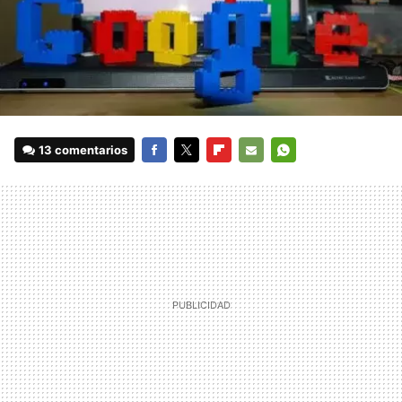
13 comentarios
FACEBOOK
TWITTER
FLIPBOARD
E-
WHATSAPP
MAIL