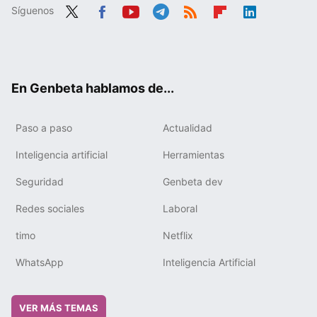
Síguenos
Twit
Fac
You
Tele
RSS
Flip
Link
ter
ebo
tub
gra
boa
edIn
ok
e
m
rd
En Genbeta hablamos de...
Paso a paso
Actualidad
Inteligencia artificial
Herramientas
Seguridad
Genbeta dev
Redes sociales
Laboral
timo
Netflix
WhatsApp
Inteligencia Artificial
VER MÁS TEMAS