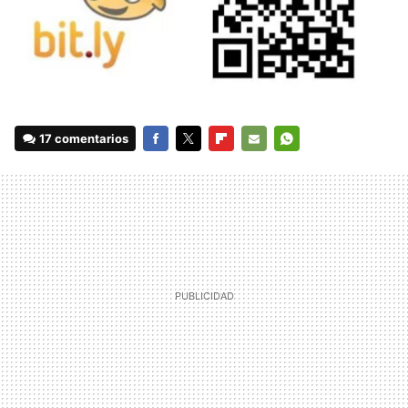
17 comentarios
FACEBOOK
TWITTER
FLIPBOARD
E-
WHATSAPP
MAIL