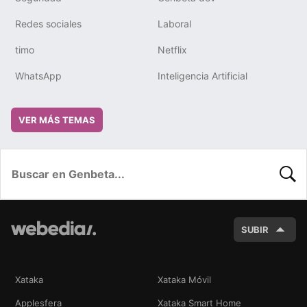
Redes sociales
Laboral
timo
Netflix
WhatsApp
Inteligencia Artificial
VER MÁS TEMAS
BUSC
SUBIR
Xataka
Xataka Móvil
Applesfera
Xataka Smart Home