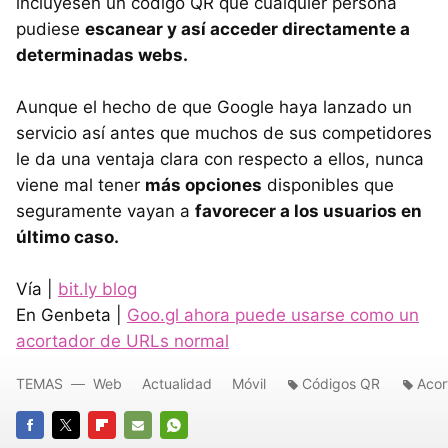
incluyesen un código QR que cualquier persona
pudiese
escanear y así acceder directamente a
determinadas webs.
Aunque el hecho de que Google haya lanzado un
servicio así antes que muchos de sus competidores
le da una ventaja clara con respecto a ellos, nunca
viene mal tener
más opciones
disponibles que
seguramente vayan a
favorecer a los usuarios en
último caso.
Vía |
bit.ly blog
En Genbeta |
Goo.gl ahora puede usarse como un
acortador de URLs normal
TEMAS
Web
Actualidad
Móvil
Códigos QR
Acor