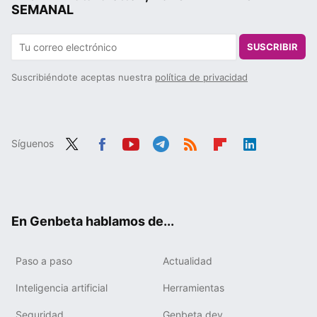
SEMANAL
SUSCRIBIR
Suscribiéndote aceptas nuestra
política de privacidad
Síguenos
Twit
Fac
You
Tele
RSS
Flip
Link
ter
ebo
tub
gra
boa
edIn
ok
e
m
rd
En Genbeta hablamos de...
Paso a paso
Actualidad
Inteligencia artificial
Herramientas
Seguridad
Genbeta dev