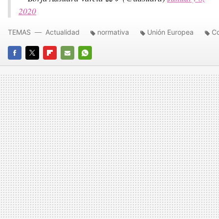
2020
TEMAS
Actualidad
normativa
Unión Europea
Co
FACEBOOK
TWITTER
FLIPBOARD
E-
WHATSAPP
MAIL