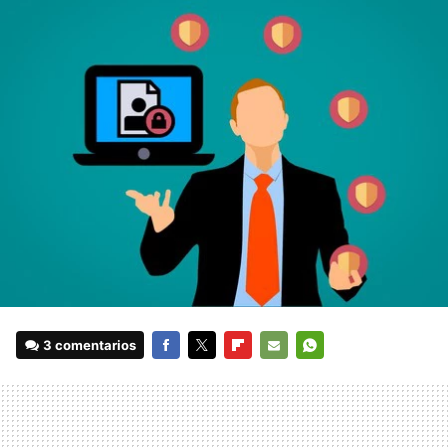
3 comentarios
FACEBOOK
TWITTER
FLIPBOARD
E-
WHATSAPP
MAIL