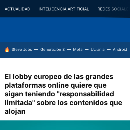
ACTUALIDAD
INTELIGENCIA ARTIFICIAL
REDES SOCIALE
HOY SE HABLA DE
Steve Jobs
Generación Z
Meta
Ucrania
Android
El lobby europeo de las grandes
plataformas online quiere que
sigan teniendo "responsabilidad
limitada" sobre los contenidos que
alojan