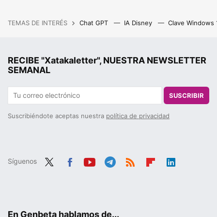
TEMAS DE INTERÉS
Chat GPT
IA Disney
Clave Windows
RECIBE "Xatakaletter", NUESTRA NEWSLETTER
SEMANAL
SUSCRIBIR
Suscribiéndote aceptas nuestra
política de privacidad
Síguenos
Twit
Fac
You
Tele
RSS
Flip
Link
ter
ebo
tub
gra
boa
edIn
ok
e
m
rd
En Genbeta hablamos de...