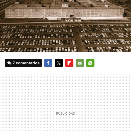
7 comentarios
FACEBOOK
TWITTER
FLIPBOARD
E-
WHATSAPP
MAIL