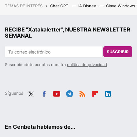
TEMAS DE INTERÉS
Chat GPT
IA Disney
Clave Windows
RECIBE "Xatakaletter", NUESTRA NEWSLETTER
SEMANAL
SUSCRIBIR
Suscribiéndote aceptas nuestra
política de privacidad
Síguenos
Twit
Fac
You
Tele
RSS
Flip
Link
ter
ebo
tub
gra
boa
edIn
ok
e
m
rd
En Genbeta hablamos de...