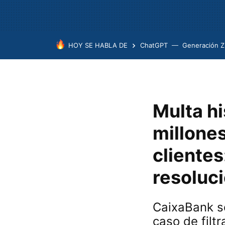
HOY SE HABLA DE
ChatGPT
Generación Z
Multa hi
millones
clientes
resoluc
CaixaBank s
caso de filt