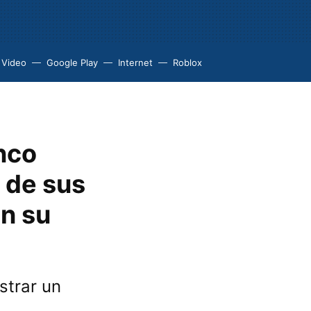
 Video
Google Play
Internet
Roblox
nco
s de sus
en su
strar un