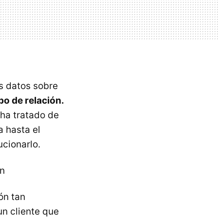
os datos sobre
po de relación.
ha tratado de
 hasta el
cionarlo.
ón
ón tan
n cliente que