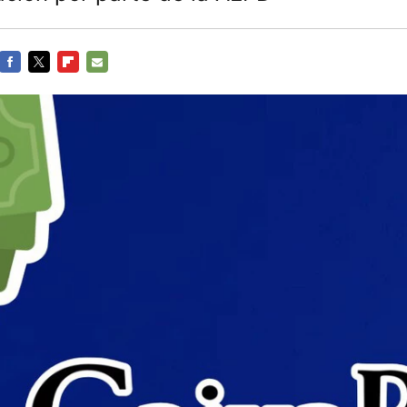
FACEBOOK
TWITTER
FLIPBOARD
E-
MAIL