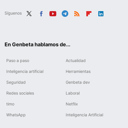
Síguenos
Twit
Fac
You
Tele
RSS
Flip
Link
ter
ebo
tub
gra
boa
edIn
ok
e
m
rd
En Genbeta hablamos de...
Paso a paso
Actualidad
Inteligencia artificial
Herramientas
Seguridad
Genbeta dev
Redes sociales
Laboral
timo
Netflix
WhatsApp
Inteligencia Artificial