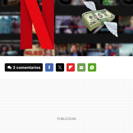
3 comentarios
FACEBOOK
TWITTER
FLIPBOARD
E-
WHATSAPP
MAIL