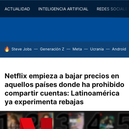
ACTUALIDAD
INTELIGENCIA ARTIFICIAL
REDES SOCIALE
HOY SE HABLA DE
Steve Jobs
Generación Z
Meta
Ucrania
Android
Netflix empieza a bajar precios en
aquellos países donde ha prohibido
compartir cuentas: Latinoamérica
ya experimenta rebajas