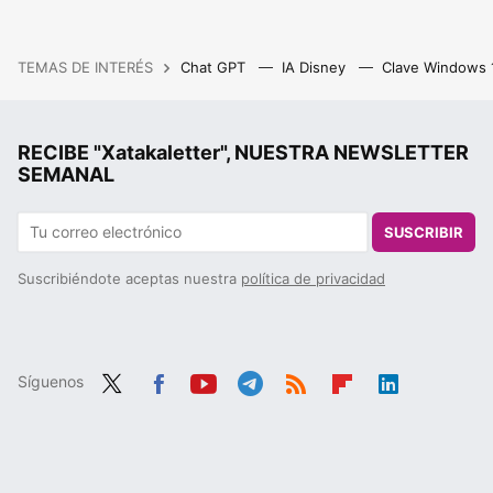
TEMAS DE INTERÉS
Chat GPT
IA Disney
Clave Windows
RECIBE "Xatakaletter", NUESTRA NEWSLETTER
SEMANAL
SUSCRIBIR
Suscribiéndote aceptas nuestra
política de privacidad
Síguenos
Twit
Fac
You
Tele
RSS
Flip
Link
ter
ebo
tub
gra
boa
edIn
ok
e
m
rd