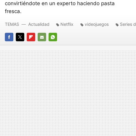
convirtiéndote en un experto haciendo pasta
fresca.
TEMAS
Actualidad
Netflix
videojuegos
Series d
FACEBOOK
TWITTER
FLIPBOARD
E-
WHATSAPP
MAIL