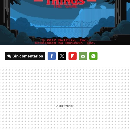
Sin comentarios
FACEBOOK
TWITTER
FLIPBOARD
E-
WHATSAPP
MAIL