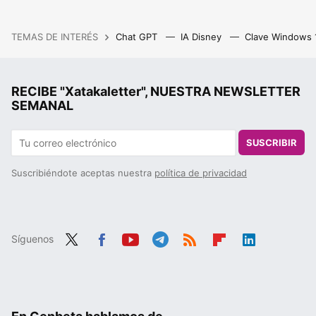
TEMAS DE INTERÉS
Chat GPT
IA Disney
Clave Windows
RECIBE "Xatakaletter", NUESTRA NEWSLETTER
SEMANAL
SUSCRIBIR
Suscribiéndote aceptas nuestra
política de privacidad
Síguenos
Twit
Fac
You
Tele
RSS
Flip
Link
ter
ebo
tub
gra
boa
edIn
ok
e
m
rd