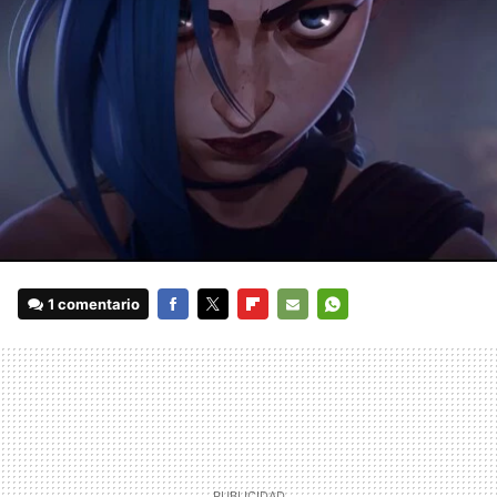
1 comentario
FACEBOOK
TWITTER
FLIPBOARD
E-
WHATSAPP
MAIL