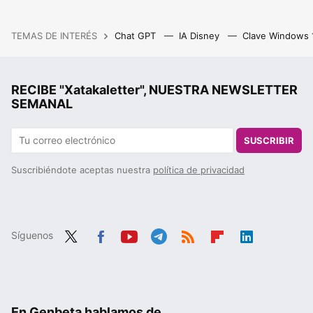
TEMAS DE INTERÉS
Chat GPT
IA Disney
Clave Windows
RECIBE "Xatakaletter", NUESTRA NEWSLETTER
SEMANAL
SUSCRIBIR
Suscribiéndote aceptas nuestra
política de privacidad
Síguenos
Twit
Fac
You
Tele
RSS
Flip
Link
ter
ebo
tub
gra
boa
edIn
ok
e
m
rd
En Genbeta hablamos de...