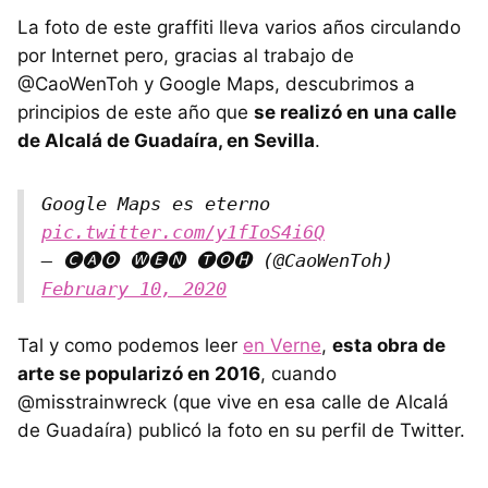
La foto de este graffiti lleva varios años circulando
por Internet pero, gracias al trabajo de
@CaoWenToh y Google Maps, descubrimos a
principios de este año que
se realizó en una calle
de Alcalá de Guadaíra, en Sevilla
.
Google Maps es eterno
pic.twitter.com/y1fIoS4i6Q
— 🅒🅐🅞 🅦🅔🅝 🅣🅞🅗 (@CaoWenToh)
February 10, 2020
Tal y como podemos leer
en Verne
,
esta obra de
arte se popularizó en 2016
, cuando
@misstrainwreck (que vive en esa calle de Alcalá
de Guadaíra) publicó la foto en su perfil de Twitter.