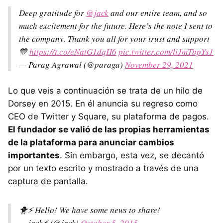
Deep gratitude for
@jack
and our entire team, and so
much excitement for the future. Here’s the note I sent to
the company. Thank you all for your trust and support
💙
https://t.co/eNatG1dqH6
pic.twitter.com/liJmTbpYs1
— Parag Agrawal (@paraga)
November 29, 2021
Lo que veis a continuación se trata de un hilo de
Dorsey en 2015. En él anuncia su regreso como
CEO de Twitter y Square, su plataforma de pagos.
El fundador se valió de las propias herramientas
de la plataforma para anunciar cambios
importantes
. Sin embargo, esta vez, se decantó
por un texto escrito y mostrado a través de una
captura de pantalla.
🐥⚡️ Hello! We have some news to share!
— jack⚡️ (@jack)
October 5, 2015