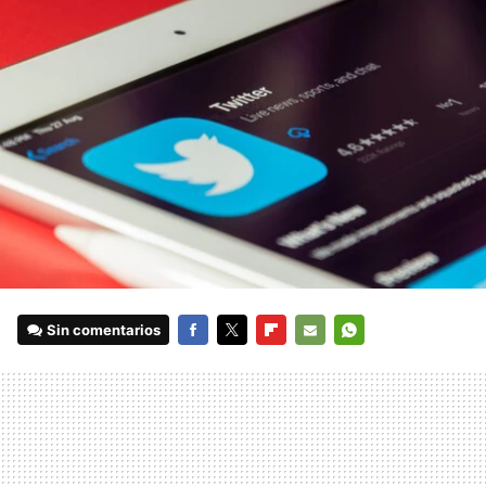
Sin comentarios
FACEBOOK
TWITTER
FLIPBOARD
E-
WHATSAPP
MAIL