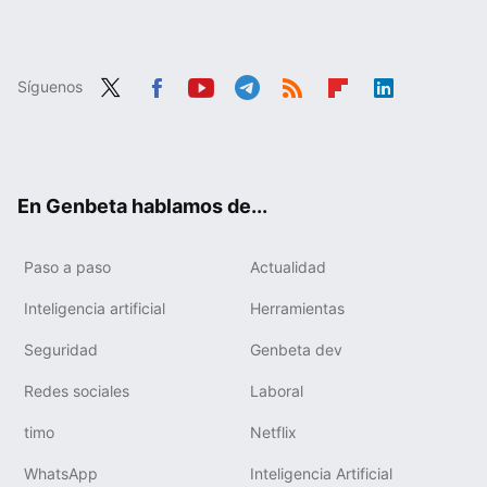
Síguenos
Twit
Fac
You
Tele
RSS
Flip
Link
ter
ebo
tub
gra
boa
edIn
ok
e
m
rd
En Genbeta hablamos de...
Paso a paso
Actualidad
Inteligencia artificial
Herramientas
Seguridad
Genbeta dev
Redes sociales
Laboral
timo
Netflix
WhatsApp
Inteligencia Artificial