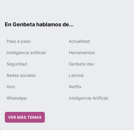
Twit
Fac
You
Tele
RSS
Flip
Link
ter
ebo
tub
gra
boa
edIn
ok
e
m
rd
En Genbeta hablamos de...
Paso a paso
Actualidad
Inteligencia artificial
Herramientas
Seguridad
Genbeta dev
Redes sociales
Laboral
timo
Netflix
WhatsApp
Inteligencia Artificial
VER MÁS TEMAS