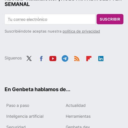
SEMANAL
SUSCRIBIR
Suscribiéndote aceptas nuestra
política de privacidad
Síguenos
Twit
Fac
You
Tele
RSS
Flip
Link
ter
ebo
tub
gra
boa
edIn
ok
e
m
rd
En Genbeta hablamos de...
Paso a paso
Actualidad
Inteligencia artificial
Herramientas
Seguridad
Genbeta dev