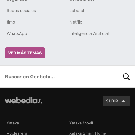
Redes sociales
Laboral
timo
Netflix
WhatsApp
Inteligencia Artificial
VER MÁS TEMAS
BUSC
SUBIR
Xataka
Xataka Móvil
Applesfera
Xataka Smart Home