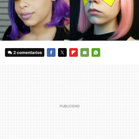
2 comentarios
FACEBOOK
TWITTER
FLIPBOARD
E-
WHATSAPP
MAIL